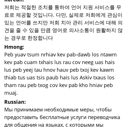
저희는 적절한 조치를 통하여 언어 지원 서비스를 무
료로 제공할 것입니다. 다만, 실제로 저희에게 관심이
있는 언어를 쓰지만 저희 치아 관리 서비스에 대해 의
견을 줄 수 있을 만큼 영어로 의사소통이 원활하지 않
는 경우로 한정합니다
Hmong:
Peb yuav tsum nrhiav kev pab-dawb los ntawm
kev pab cuam txhais lus rau cov neeg uas hais
lus peb yeej tau hnov hauv peb txoj kev kawm
thiab tus uas tsis paub hais lus Askiv txaus los
tham rau peb txog cov kev pab kho hniav peb
muaj.
Russian:
Мы принимаем необходимые меры, чтобы
предоставить бесплатные услуги переводчика
для общения на языках, с которыми мы