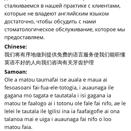
сталкиваемся в нашей практике с клиентами,
которые не владеют английским языком
достаточно, чтобы обсудить с нами
стоматологическое обслуживание, которое мы
предоставляем.
Chinese:
我们将有序地做到提供免费的语言服务使我们能听懂
英语不好的人向我们咨询有关牙齿护理
Samoan:
Ole a matou taumafai ise auala e maua ai
fesoasoani fai-fua-ele-totogia, i auaunaga ile
gagana mo tagata e tautatala i isi gagana ia
matou te faalogo ai i totonu ole fale fai nifo, ae le
lelei le tautala ile Igilisi ina ia faafaigofie ai ona
talanoa mai e uiga i auaunaga fai nifo o loo
matou faia.