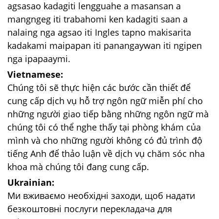
agsasao kadagiti lengguahe a masansan a
mangngeg iti trabahomi ken kadagiti saan a
nalaing nga agsao iti Ingles tapno makisarita
kadakami maipapan iti panangaywan iti ngipen
nga ipapaaymi.
Vietnamese:
Chúng tôi sẽ thực hiện các bước cần thiết để
cung cấp dịch vụ hỗ trợ ngôn ngữ miễn phí cho
những người giao tiếp bằng những ngôn ngữ mà
chúng tôi có thể nghe thấy tại phòng khám của
mình và cho những người không có đủ trình độ
tiếng Anh để thảo luận về dịch vụ chăm sóc nha
khoa mà chúng tôi đang cung cấp.
Ukrainian:
Ми вживаємо необхідні заходи, щоб надати
безкоштовні послуги перекладача для