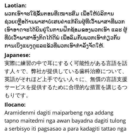
Laotian:
ພວກເຮົາຈະໃຊ້ຂັ້ນຕອນທີ່ເໝາະສົມ ເພື່ອໃຫ້ບໍລິການ
ຊ່ວຍເຫຼືອດ້ານພາສາບໍ່ເສຍຄ່າແກ້ຄົນຜູ້ທີ່ເວົ້າພາສາທີ່ພວກ
ເຮົາອາດຈະໄດ້ຍິນຢູ່ໃນການຝຶກຊ້ອມຂອງພວກເຮົາ ແລະ ຜູ້
ທີ່ບໍ່ເວົ້າພາສາອັງກິດໄດ້ດີພໍ ເພື່ອລົມກັບພວກເຮົາກ່ຽວກັບ
ການເບິ່ງແຍງດູແລແຂ້ວທີ່ພວກເຮົາກໍາລັງຈັດໃຫ້.
Japanese:
実際に練習の中で耳にするく可能性がある言語を話
す人々で、弊社が提供している歯科治療について、
英語がそれほど上手でない人々に、無償の言語支援
サービスを提供するために合理的な措置を講じるつ
もりです。
Ilocano:
Aramidenmi dagiti maiparbeng nga addang
tapno maitedmi nga awan bayadna dagiti tulong
a serbisyo iti pagsasao a para kadagiti tattao nga