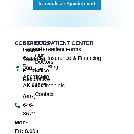
Schedule an Appointment
CONTACT
SERVICES
OUR
PATIENT CENTER
General
OFFICE
Patient Forms
2665 E.
Our
Cosmetic
Insurance & Financing
Tudor Rd,
Doctors
&
Blog
300
Elective
Office
Anchorage,
Tour
Restorative
AK 99507
Testimonials
Contact
(907)
646-
8672
Mon-
Fri:
8:00a